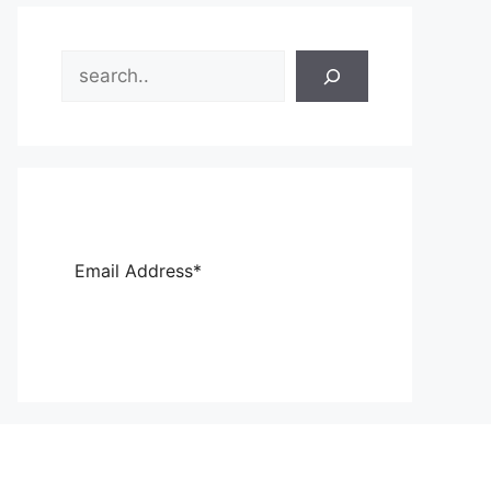
Search
Sub
scri
be