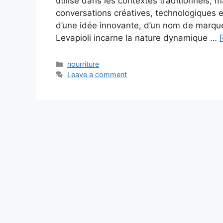
utilisé dans les contextes traditionnels,
conversations créatives, technologiques et
d’une idée innovante, d’un nom de marque
Levapioli incarne la nature dynamique …
Categories
nourriture
Leave a comment