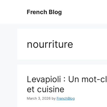
Skip
to
French Blog
content
nourriture
Levapioli : Un mot-c
et cuisine
March 3, 2026
by
FrenchBlog