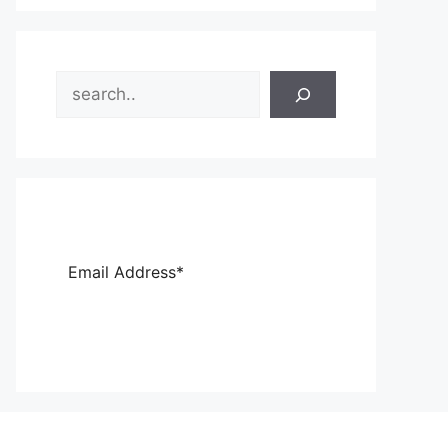
Search
Sub
scri
be