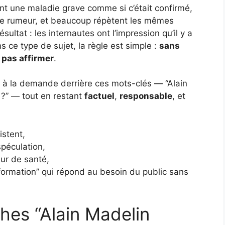
ent une maladie grave comme si c’était confirmé,
d’une rumeur, et beaucoup répètent les mêmes
ultat : les internautes ont l’impression qu’il y a
 ce type de sujet, la règle est simple :
sans
t pas affirmer
.
re à la demande derrière ces mots-clés — “Alain
r ?” — tout en restant
factuel
,
responsable
, et
istent,
spéculation,
eur de santé,
nformation” qui répond au besoin du public sans
hes “Alain Madelin