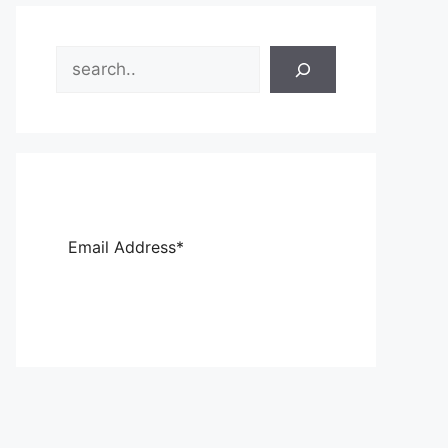
Search
Sub
scri
be