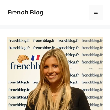
Skip
to
French Blog
Menu
content