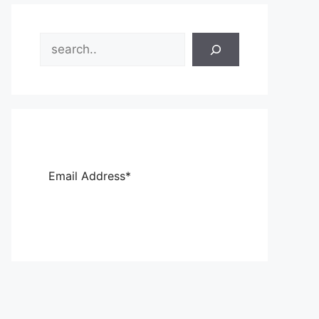
Search
Sub
scri
be