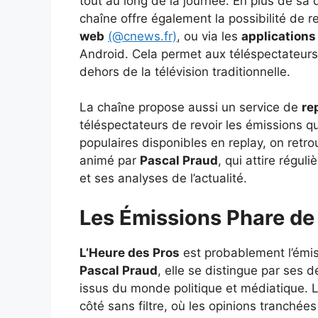
tout au long de la journée. En plus de sa d
chaîne offre également la possibilité de
web
(@cnews.fr)
, ou via les
applications
Android. Cela permet aux téléspectateurs 
dehors de la télévision traditionnelle.
La chaîne propose aussi un service de
re
téléspectateurs de revoir les émissions q
populaires disponibles en replay, on retr
animé par
Pascal Praud
, qui attire régu
et ses analyses de l’actualité.
Les Émissions Phare d
L’Heure des Pros
est probablement l’émi
Pascal Praud
, elle se distingue par ses 
issus du monde politique et médiatique. L
côté sans filtre, où les opinions tranché