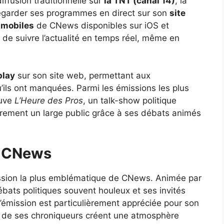
iffusion traditionnelle sur
la TNT (canal 14)
, la
 regarder ses programmes en direct sur son
site
 mobiles
de CNews disponibles sur iOS et
de suivre l’actualité en temps réel, même en
play
sur son site web, permettant aux
u’ils ont manquées. Parmi les émissions les plus
ouve
L’Heure des Pros
, un talk-show politique
lièrement un large public grâce à ses débats animés
e CNews
ssion la plus emblématique de CNews. Animée par
débats politiques souvent houleux et ses invités
’émission est particulièrement appréciée pour son
es de ses chroniqueurs créent une atmosphère