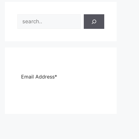
Search
Sub
scri
be