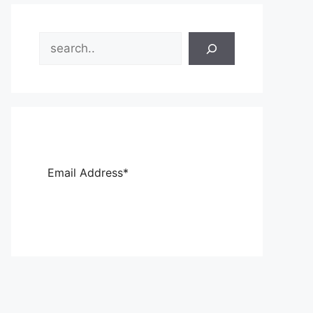
Search
Sub
scri
be