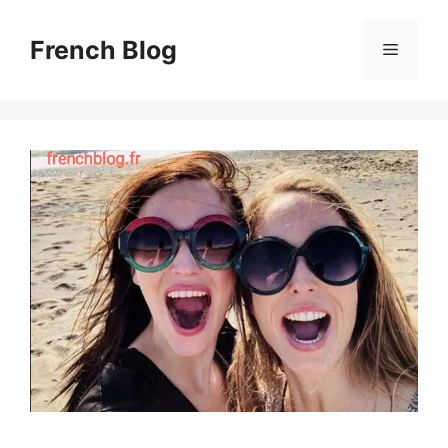
Skip
to
French Blog
Menu
content