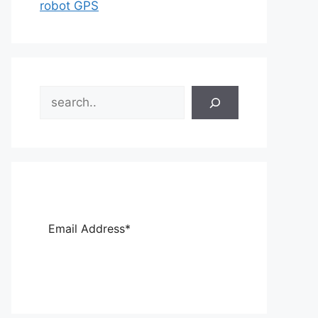
robot GPS
Search
Sub
scri
be