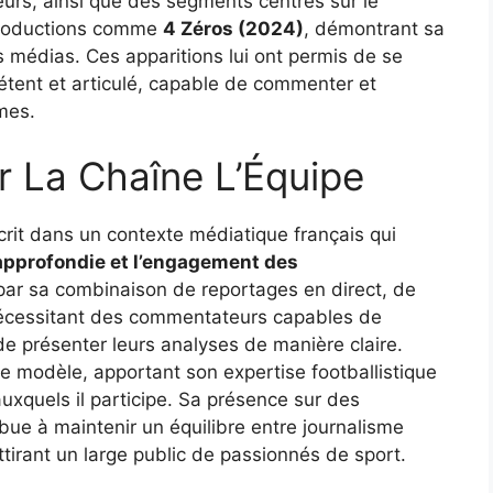
urs, ainsi que des segments centrés sur le
 productions comme
4 Zéros (2024)
, démontrant sa
 médias. Ces apparitions lui ont permis de se
étent et articulé, capable de commenter et
mes.
ur La Chaîne L’Équipe
nscrit dans un contexte médiatique français qui
approfondie et l’engagement des
 par sa combinaison de reportages en direct, de
 nécessitant des commentateurs capables de
e présenter leurs analyses de manière claire.
e modèle, apportant son expertise footballistique
xquels il participe. Sa présence sur des
bue à maintenir un équilibre entre journalisme
ttirant un large public de passionnés de sport.