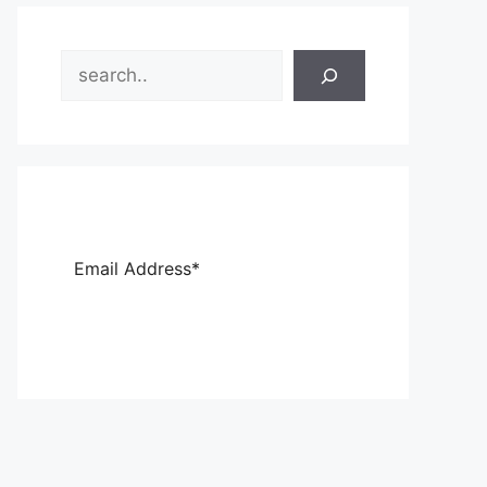
Search
Sub
scri
be