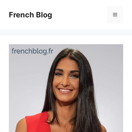
Skip
to
French Blog
Menu
content