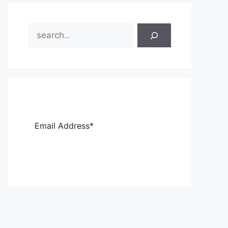
Search
Sub
scri
be