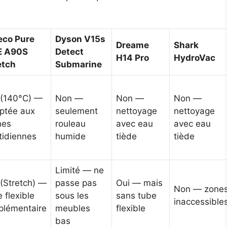
eco Pure
Dyson V15s
Dreame
Shark
E A90S
Detect
H14 Pro
HydroVac
etch
Submarine
 (140°C) —
Non —
Non —
Non —
ptée aux
seulement
nettoyage
nettoyage
hes
rouleau
avec eau
avec eau
tidiennes
humide
tiède
tiède
Limité — ne
 (Stretch) —
passe pas
Oui — mais
Non — zone
 flexible
sous les
sans tube
inaccessible
plémentaire
meubles
flexible
bas