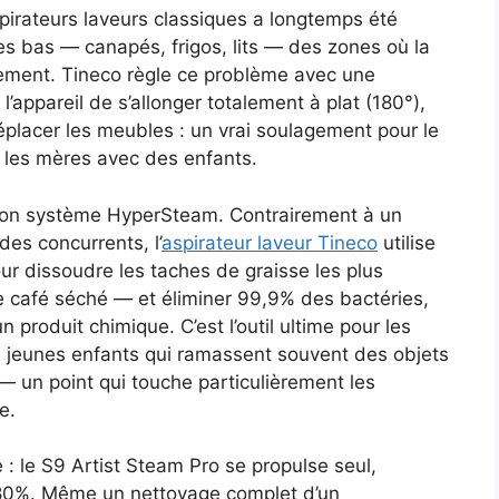
spirateurs laveurs classiques a longtemps été
les bas — canapés, frigos, lits — des zones où la
ilement. Tineco règle ce problème avec une
’appareil de s’allonger totalement à plat (180°),
éplacer les meubles : un vrai soulagement pour le
 les mères avec des enfants.
 son système HyperSteam. Contrairement à un
des concurrents, l’
aspirateur laveur Tineco
utilise
r dissoudre les taches de graisse les plus
 café séché — et éliminer 99,9% des bactéries,
 produit chimique. C’est l’outil ultime pour les
de jeunes enfants qui ramassent souvent des objets
 — un point qui touche particulièrement les
e.
 : le S9 Artist Steam Pro se propulse seul,
e 80%. Même un nettoyage complet d’un