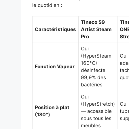
le quotidien :
Tineco S9
Tin
Caractéristiques
Artist Steam
ON
Pro
Str
Oui
(HyperSteam
Oui
160°C) —
ada
Fonction Vapeur
désinfecte
tac
99,9% des
quo
bactéries
Oui
(HyperStretch)
Oui
Position à plat
— accessible
tube
(180°)
sous tous les
sup
meubles