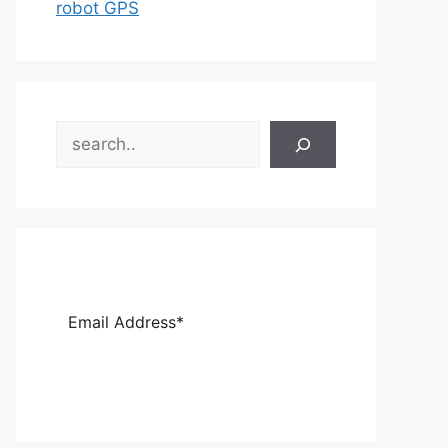
robot GPS
Search
Sub
scri
be