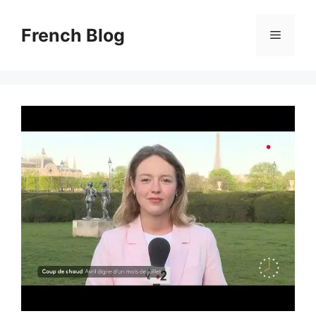
Skip
to
French Blog
Menu
content