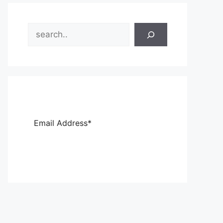
Search
Sub
scri
be