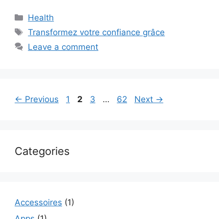
Categories
Health
Tags
Transformez votre confiance grâce
Leave a comment
Page
Page
Page
Page
←
Previous
1
2
3
…
62
Next
→
Categories
Accessoires
(1)
Apps
(1)