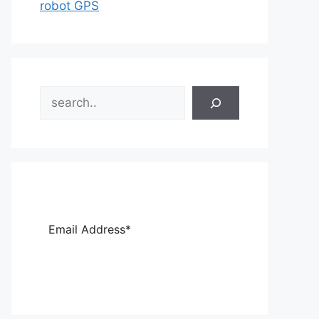
robot GPS
Search
Sub
scri
be