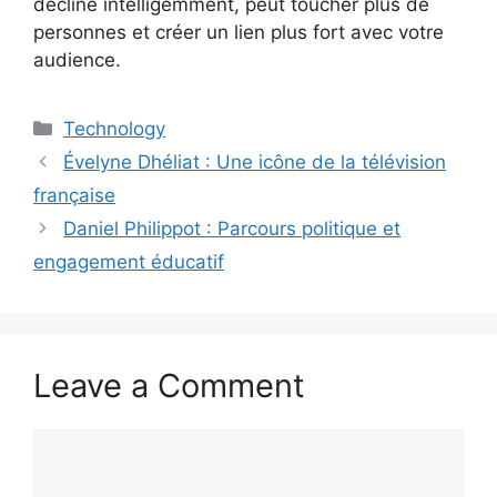
décliné intelligemment, peut toucher plus de
personnes et créer un lien plus fort avec votre
audience.
Categories
Technology
Évelyne Dhéliat : Une icône de la télévision
française
Daniel Philippot : Parcours politique et
engagement éducatif
Leave a Comment
Comment