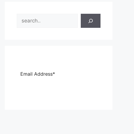
Search
Sub
scri
be