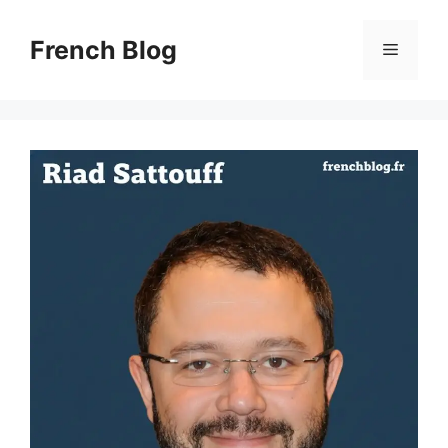
Skip
to
French Blog
Menu
content