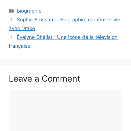
Categories
Biographie
Sophie Brussaux : Biographie, carrière et vie
avec Drake
Évelyne Dhéliat : Une icône de la télévision
française
Leave a Comment
Comment