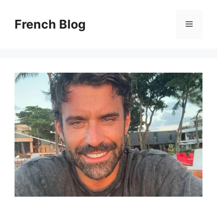
Skip
to
French Blog
Menu
content