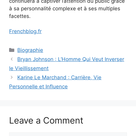
continuera à captiver l’attention du public grâce
à sa personnalité complexe et à ses multiples
facettes.
Frenchblog.fr
Categories
Biographie
Bryan Johnson : L’Homme Qui Veut Inverser
le Vieillissement
Karine Le Marchand : Carrière, Vie
Personnelle et Influence
Leave a Comment
Comment