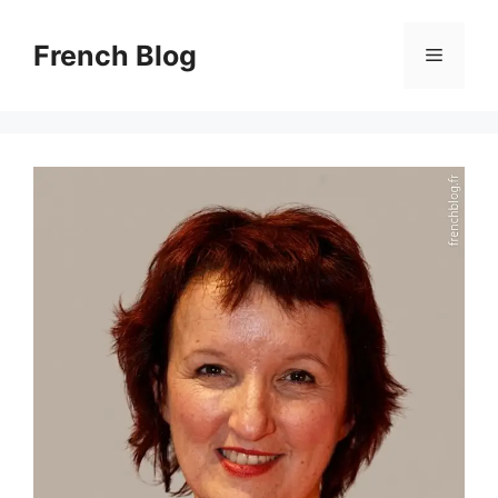
Skip
to
French Blog
Menu
content