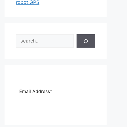
robot GPS
Search
Sub
scri
be