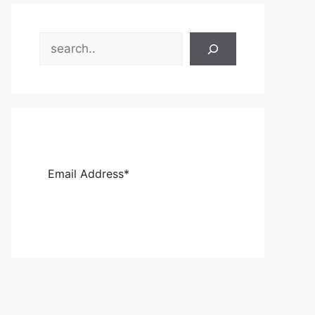
Search
Sub
scri
be