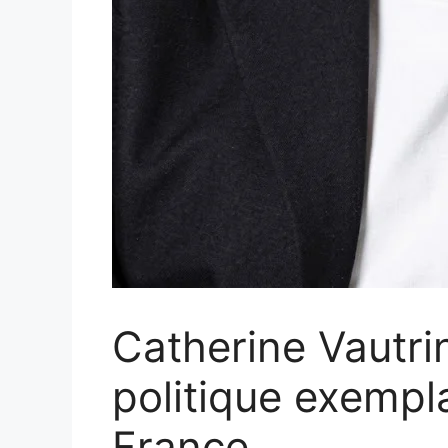
Catherine Vautrin
politique exempla
France